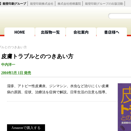
】能登印刷グループ
能登印刷株式会社
株式会社梧桐書院
能登印刷グループの出版活動
HOME
出版物一覧
会社案内
書店様へ
ブルとのつきあい方
皮膚トラブルとのつきあい方
中内洋一
2004年3月 1日 発売
湿疹、アトピー性皮膚炎、ジンマシン、水虫など治りにくい皮膚
病の原因、症状、治療法を症例で解説。日常生活の注意も指導。
Amazonで購入する