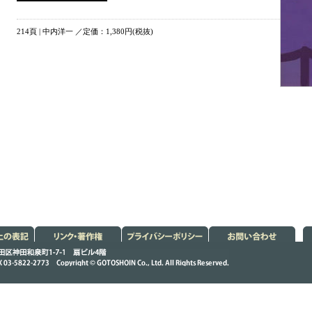
214頁 | 中内洋一 ／定価：1,380円(税抜)
引法に
リンク・著作権
プライバシーポ
お問い合わせ
記
リシー
うしょいん）