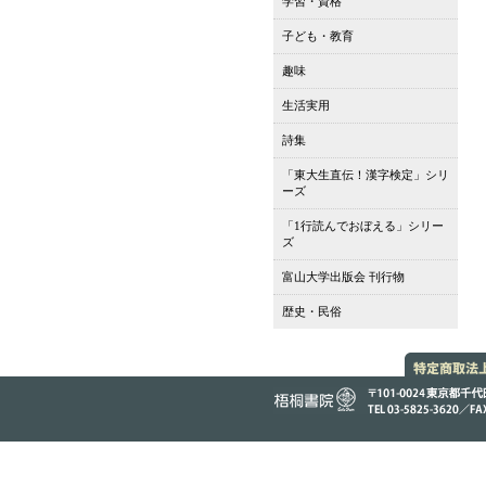
学習・資格
子ども・教育
趣味
生活実用
詩集
「東大生直伝！漢字検定」シリ
ーズ
「1行読んでおぼえる」シリー
ズ
富山大学出版会 刊行物
歴史・民俗
特定商取
基づく標
株式会社 梧桐書院（ごと