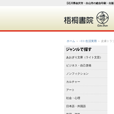
【石川県金沢市・白山市の総合印刷・出版
ホーム
＞
<11>生活実用
＞ 皮膚トラ
あおぎり文庫（ライト文芸）
ビジネス・自己啓発
ノンフィクション
カルチャー
アート
社会・心理
日本語・外国語