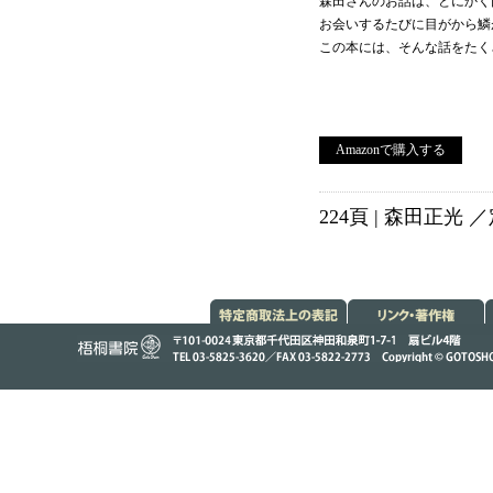
森田さんのお話は、とにかく
お会いするたびに目がから鱗
この本には、そんな話をたく
Amazonで購入する
224頁 | 森田正光 ／
特定商取引法に
リンク・著作権
基づく標記
株式会社 梧桐書院（ごとうしょいん）