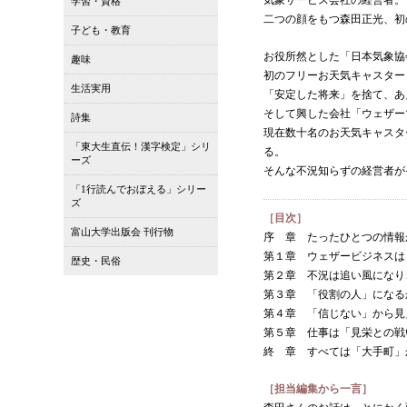
気象サービス会社の経営者。
学習・資格
二つの顔をもつ森田正光、初
子ども・教育
お役所然とした「日本気象協
趣味
初のフリーお天気キャスター
生活実用
「安定した将来」を捨て、あ
そして興した会社「ウェザー
詩集
現在数十名のお天気キャスタ
「東大生直伝！漢字検定」シリ
る。
ーズ
そんな不況知らずの経営者が
「1行読んでおぼえる」シリー
ズ
［目次］
富山大学出版会 刊行物
序 章 たったひとつの情報
第１章 ウェザービジネスは
歴史・民俗
第２章 不況は追い風になり
第３章 「役割の人」になる
第４章 「信じない」から見
第５章 仕事は「見栄との戦
終 章 すべては「大手町」
［担当編集から一言］