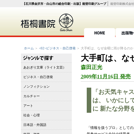
【石川県金沢市・白山市の総合印刷・出版】能登印刷グループ
能登印刷株式会
HOME
出版物
ホーム
＞
<02>ビジネス・自己啓発
＞ 大手町は、なぜ金曜に雨が降るのか
大手町は、な
森田正光
あおぎり文庫（ライト文芸）
2009年11月16日 発売
ビジネス・自己啓発
ノンフィクション
「お天気キャ
カルチャー
は、 いかにし
アート
に 新たな分野
社会・心理
日本語・外国語
「情報を扱うプロ」としての